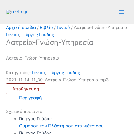
Μετάβαση
στο
περιεχόμενο
Αρχική σελίδα
/
Βιβλίο
/
Γενικό
/ Λατρεία-Γνώση-Υπηρεσία
Γενικό
,
Γιώργος Γούδας
Λατρεία-Γνώση-Υπηρεσία
Λατρεία-Γνώση-Υπηρεσία
Κατηγορίες:
Γενικό
,
Γιώργος Γούδας
2021-11-14-11_30-Λατρεία-Γνώση-Υπηρεσία.mp3
Αποθήκευση
Περιγραφή
Σχετικά προϊόντα
Γιώργος Γούδας
Θυμήσου τον Πλάστη σου στα νιάτα σου
Γιώργος Γούδας