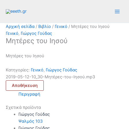
Μετάβαση
στο
περιεχόμενο
Αρχική σελίδα
/
Βιβλίο
/
Γενικό
/ Μητέρες του Ιησού
Γενικό
,
Γιώργος Γούδας
Μητέρες του Ιησού
Μητέρες του Ιησού
Κατηγορίες:
Γενικό
,
Γιώργος Γούδας
2019-05-12-10_30-Μητέρες-του-Ιησού.mp3
Αποθήκευση
Περιγραφή
Σχετικά προϊόντα
Γιώργος Γούδας
Ψαλμός 103
Γιώργος Γούδας