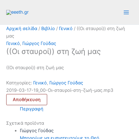
Μετάβαση
στο
περιεχόμενο
Αρχική σελίδα
/
Βιβλίο
/
Γενικό
/ ((Οι σταυροί)) στη ζωή
μας
Γενικό
,
Γιώργος Γούδας
((Οι σταυροί)) στη ζωή μας
((Οι σταυροί)) στη ζωή μας
Κατηγορίες:
Γενικό
,
Γιώργος Γούδας
2019-03-17-19_00-Οι-σταυροί-στη-ζωή-μας.mp3
Αποθήκευση
Περιγραφή
Σχετικά προϊόντα
Γιώργος Γούδας
Μπορούμε να εμπιστευτούμε το Θεό