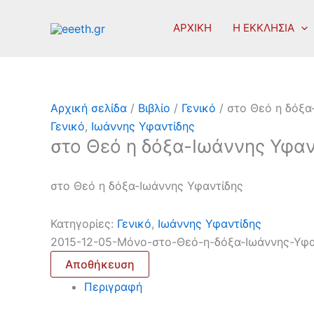
Μετάβαση
στο
ΑΡΧΙΚΗ
Η ΕΚΚΛΗΣΙΑ
περιεχόμενο
Αρχική σελίδα
/
Βιβλίο
/
Γενικό
/ στο Θεό η δόξα
Γενικό
,
Ιωάννης Υφαντίδης
στο Θεό η δόξα-Ιωάννης Υφαν
στο Θεό η δόξα-Ιωάννης Υφαντίδης
Κατηγορίες:
Γενικό
,
Ιωάννης Υφαντίδης
2015-12-05-Μόνο-στο-Θεό-η-δόξα-Ιωάννης-Υφα
Αποθήκευση
Περιγραφή